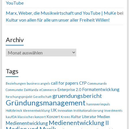
YouTube
Marx, Weber, die Musikwirtschaft und YouTube | MuKe
bei
Kultur von allen für alle um unser aller Freiheit Willen!
Archiv
Tags
call for papers
CfP
Beziehungen
business angels
Communardo
Formatentwicklung
Enterprise 2.0
Communote
DaWanda
eCommerce
gruendungsbericht
forschungsprojekt
Gesellschaft
Gründungsmanagement
hannoverimpuls
IJK
Holtzbrinck
Ideenentwicklung
Innovation
Institutionalisierung
Investments
Konzert
Kultur
Literatur
Medien
kaufDA
klassisches konzert
Krems
Medienentwicklung II
Medienentwicklung
Medien und Musik