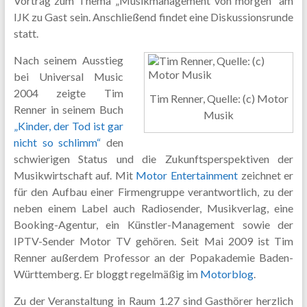
Vortrag zum Thema „Musikmanagement von morgen“ am
IJK zu Gast sein. Anschließend findet eine Diskussionsrunde
statt.
Nach seinem Ausstieg
bei Universal Music
2004 zeigte Tim
Tim Renner, Quelle: (c) Motor
Renner in seinem Buch
Musik
„Kinder, der Tod ist gar
nicht so schlimm“
den
schwierigen Status und die Zukunftsperspektiven der
Musikwirtschaft auf. Mit
Motor Entertainment
zeichnet er
für den Aufbau einer Firmengruppe verantwortlich, zu der
neben einem Label auch Radiosender, Musikverlag, eine
Booking-Agentur, ein Künstler-Management sowie der
IPTV-Sender Motor TV gehören. Seit Mai 2009 ist Tim
Renner außerdem Professor an der Popakademie Baden-
Württemberg. Er bloggt regelmäßig im
Motorblog
.
Zu der Veranstaltung in Raum 1.27 sind Gasthörer herzlich