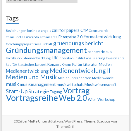
Tags
call for papers
CfP
Beziehungen
business angels
Communardo
Formatentwicklung
Enterprise 2.0
Communote
DaWanda
eCommerce
gruendungsbericht
forschungsprojekt
Gesellschaft
Gründungsmanagement
hannoverimpuls
IJK
Holtzbrinck
Ideenentwicklung
Innovation
Institutionalisierung
Investments
Konzert
Kultur
Literatur
Medien
kaufDA
klassisches konzert
Krems
Medienentwicklung II
Medienentwicklung
Medien und Musik
Medienunternehmen
Medienwandel
musik
musikmanagement
musikwirtschaft
Musikwissenschaft
Vortrag
Start-Up
Strategie
Tagung
Vortragsreihe
Web 2.0
Wien
Workshop
2026 bei
MuKe
Unterstützt von:
WordPress
. Theme: Spacious von
ThemeGrill