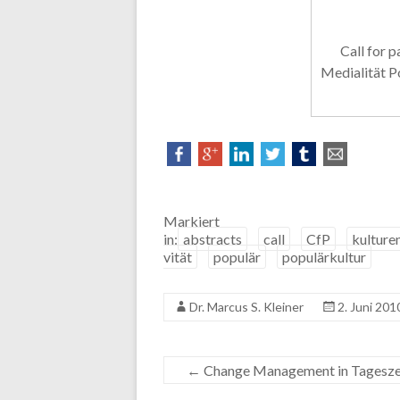
Call for 
Medialität P
Markiert
in:
abstracts
call
CfP
kulture
vität
populär
populärkultur
Dr. Marcus S. Kleiner
2. Juni 201
←
Change Management in Tagesze