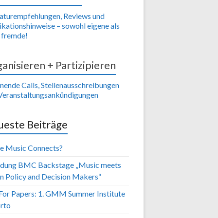
raturempfehlungen, Reviews und
ikationshinweise – sowohl eigene als
 fremde!
anisieren + Partizipieren
nende Calls, Stellenausschreibungen
Veranstaltungsankündigungen
este Beiträge
e Music Connects?
adung BMC Backstage „Music meets
in Policy and Decision Makers“
 For Papers: 1. GMM Summer Institute
orto