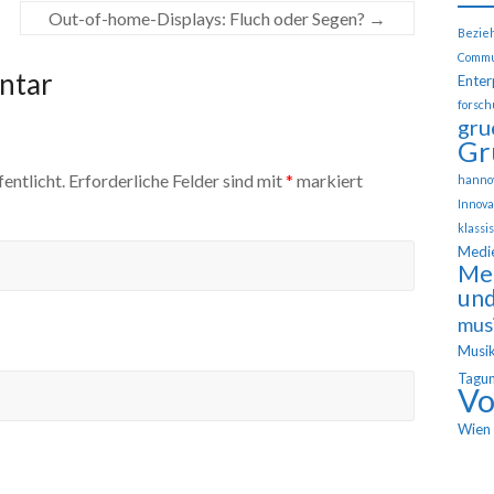
Out-of-home-Displays: Fluch oder Segen?
→
Bezie
Commu
ntar
Enter
forsch
gru
Gr
entlicht.
Erforderliche Felder sind mit
*
markiert
hanno
Innova
klassi
Medi
Med
und
mus
Musik
Tagu
Vo
Wien