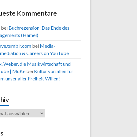
ueste Kommentare
bei
Buchrezension: Das Ende des
agements (Hamel)
ove.tumblr.com
bei
Media-
rmediation & Careers on YouTube
, Weber, die Musikwirtschaft und
Tube | MuKe
bei
Kultur von allen für
um unser aller Freiheit Willen!
hiv
s