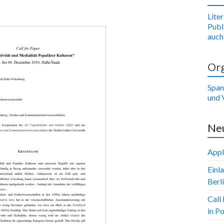
Lite
Publ
auch
Org
Span
und 
Neu
Appl
Einl
Berl
Call
in P