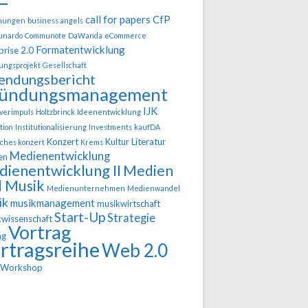
call for papers
CfP
hungen
business angels
nardo
Communote
DaWanda
eCommerce
Formatentwicklung
prise 2.0
ungsprojekt
Gesellschaft
endungsbericht
ündungsmanagement
IJK
verimpuls
Holtzbrinck
Ideenentwicklung
tion
Institutionalisierung
Investments
kaufDA
Konzert
Kultur
Literatur
sches konzert
Krems
Medienentwicklung
en
ienentwicklung II
Medien
 Musik
Medienunternehmen
Medienwandel
ik
musikmanagement
musikwirtschaft
Start-Up
Strategie
wissenschaft
Vortrag
ng
rtragsreihe
Web 2.0
Workshop