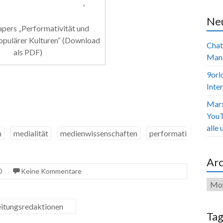
Ne
papers „Performativität und
opulärer Kulturen“ (Download
Chat
als PDF)
Man
9orl
Inte
Marx
You
alle 
n
medialität
medienwissenschaften
performati
Arc
0
Keine Kommentare
itungsredaktionen
Tag