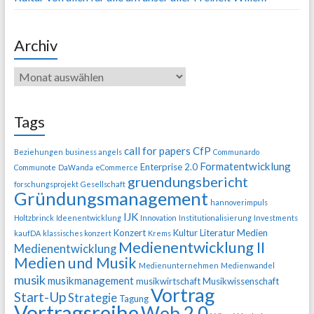
Archiv
Tags
call for papers
CfP
Beziehungen
business angels
Communardo
Formatentwicklung
Enterprise 2.0
Communote
DaWanda
eCommerce
gruendungsbericht
forschungsprojekt
Gesellschaft
Gründungsmanagement
hannoverimpuls
IJK
Holtzbrinck
Ideenentwicklung
Innovation
Institutionalisierung
Investments
Konzert
Kultur
Literatur
Medien
kaufDA
klassisches konzert
Krems
Medienentwicklung II
Medienentwicklung
Medien und Musik
Medienunternehmen
Medienwandel
musik
musikmanagement
musikwirtschaft
Musikwissenschaft
Vortrag
Start-Up
Strategie
Tagung
Vortragsreihe
Web 2.0