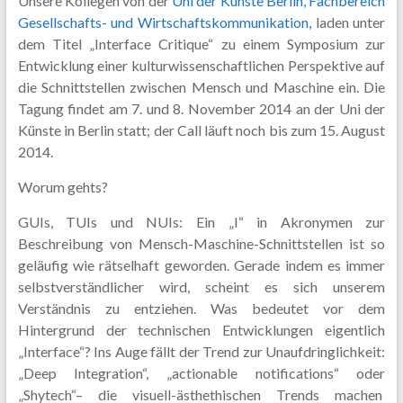
Unsere Kollegen von der
Uni der Künste Berlin, Fachbereich
Gesellschafts- und Wirtschaftskommunikation,
laden unter
dem Titel „Interface Critique“ zu einem Symposium zur
Entwicklung einer kulturwissenschaftlichen Perspektive auf
die Schnittstellen zwischen Mensch und Maschine ein. Die
Tagung findet am 7. und 8. November 2014 an der Uni der
Künste in Berlin statt; der Call läuft noch bis zum 15. August
2014.
Worum gehts?
GUIs, TUIs und NUIs: Ein „I“ in Akronymen zur
Beschreibung von Mensch-Maschine-Schnittstellen ist so
geläufig wie rätselhaft geworden. Gerade indem es immer
selbstverständlicher wird, scheint es sich unserem
Verständnis zu entziehen. Was bedeutet vor dem
Hintergrund der technischen Entwicklungen eigentlich
„Interface“? Ins Auge fällt der Trend zur Unaufdringlichkeit:
„Deep Integration“, „actionable notifications“ oder
„Shytech“– die visuell-ästhethischen Trends machen